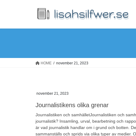
Skip
Skip
to
to
the
the
content
Navigation
HOME
november 21, 2023
november 21, 2023
Journalistikens olika grenar
Journalistiken och samhälletJournalistiken och samh
journalistik? Insamling, urval, bearbetning och rapp
är vad journalistik handlar om i grund och botten. D
sammanställs och sprids via olika typer av medier. O